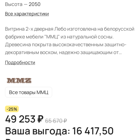
Высота
—
2050
Все характеристики
Витрина 2-х дверная Лебо изготовлена на белорусской
фабрике мебели "ММЦ" из натуральной сосны.
Древесина покрыта высококачественным защитно-
декоративным воском, надежно защищающим от
преждевременного старения и повреждений и
Подробности
гарантирующим долгий срок службы изделия без
утраты качества первозданного вида.
Все товары ММЦ
-25%
49 253 ₽
65 670 ₽
Ваша выгода: 16 417,50