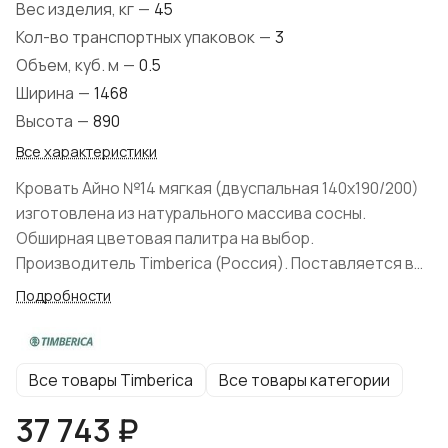
Вес изделия, кг
—
45
Кол-во транспортных упаковок
—
3
Объем, куб. м
—
0.5
Ширина
—
1468
Высота
—
890
Все характеристики
Кровать Айно №14 мягкая (двуспальная 140x190/200)
изготовлена из натурального массива сосны.
Обширная цветовая палитра на выбор.
Производитель Timberica (Россия). Поставляется в
разобранном виде. Экологичные клеевые и
Подробности
лакокрасочные составы. В категории бейц эмаль
используется неплотное покрытие, структура
дерева просматривается. В комплекте: реечное дно.
Все товары Timberica
Все товары категории
Матрас и текстиль не входит в комплект поставки. На
ножках кроватей имеются винты, с помощью которых
37 743 ₽
ножки прикручиваются к царгам. Заглушки не