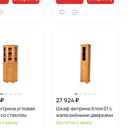
 ₽
27 924 ₽
итрина угловая
Шкаф-витрина Хлоя 01 с
 со стеклом
жалюзийными дверками
 к заказу
Доступно к заказу