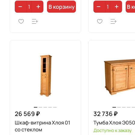
В корзину
В 
26 569 ₽
32 736 ₽
Шкаф-витрина Хлоя 01
Тумба Хлоя Э05
со стеклом
Доступно к заказу