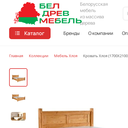
Белорусская
мебель
из массива
дерева
Каталог
Бренды
О компании
Оп
Главная
Коллекции
Мебель Хлоя
Кровать Хлоя (1700Х2100