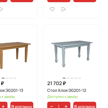
 ₽
21 702 ₽
оя Э0201-13
Стол Хлоя Э0201-12
 к заказу
Доступно к заказу
В корзину
В корзину