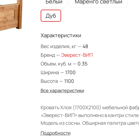
Белый
Маренго светлый
Дуб
Характеристики
Вес изделия, кг
—
48
Бренд
—
Эверест-ВИП
Объем, куб. м
—
0.35
Ширина
—
1700
Высота
—
1100
Все характеристики
Кровать Хлоя (1700Х2100) мебельной фаб
«Эверест-ВИП» выполнено в кантри стиле 
Модель из сосны. Обширная палитра цвет
Подробности