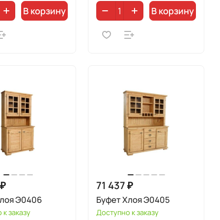
В корзину
В корзину
 ₽
71 437 ₽
Хлоя Э0406
Буфет Хлоя Э0405
 к заказу
Доступно к заказу