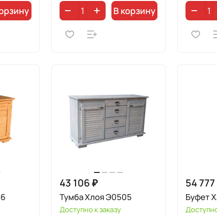
корзину
В корзину
43 106 ₽
54 777
06
Тумба Хлоя Э0505
Буфет 
Доступно к заказу
Доступно