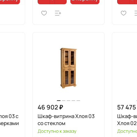
46 902 ₽
57 475
оя 03 с
Шкаф-витрина Хлоя 03
Шкаф-в
верками
со стеклом
Хлоя 02
Доступно к заказу
Доступно