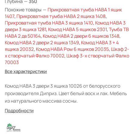
Глубина
—
350
Похожие товары
—
Прикроватная тумба HABA 1 ящик
1407
,
Прикроватная тумба HABA 2 ящика 1408
,
Прикроватная тумба HABA 3 ящика 1410
,
Комод HABA 3
двери 3 ящика 1281
,
Комод HABA 5 ящиков 2301
,
Тумба ТВ
HABA 2 дв 50164
,
Комод HABA 2 двери 6 ящиков 1348
,
Комод HABA 2 двери 2 ящика 1349
,
Комод HABA 3 + 4
ящика 20032
,
Комод HABA Ром 6 ящиков 20035
,
Шкаф 2-
х створчатый Фалко 70002
,
Шкаф 3-х створчатый Фалко
70003
Все характеристики
Комод HABA 3 двери 3 ящика 10026 от белорусского
производителя Диприз. Цвет белый воск и лак. Мебель
из натурального массива сосны.
Подробности