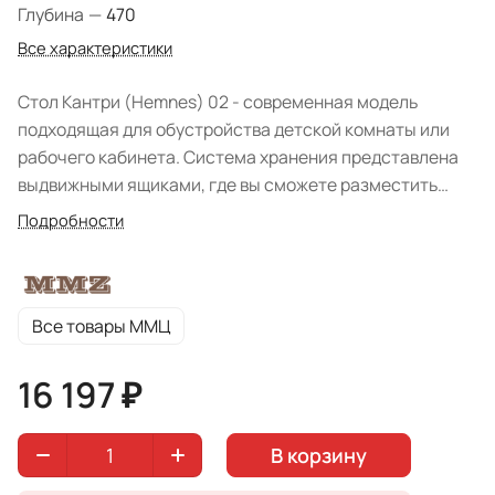
Глубина
—
470
Все характеристики
Стол Кантри (Hemnes) 02 - современная модель
подходящая для обустройства детской комнаты или
рабочего кабинета. Система хранения представлена
выдвижными ящиками, где вы сможете разместить
документы и канцелярские принадлежности. Простое
Подробности
изделие отличается стильным дизайном и
функциональностью. Стол будет оценен по
достоинству любителями экологичности. Поверхность
мебели легка в уходе. Натуральный материал
Все товары ММЦ
изготовления: массив сосны. Фабрика: ММЦ
(Беларусь). Варианты крашения: "Белый лак".
16 197 ₽
Благородный светлый оттенок письменного стола
наполнит помещение комнаты легкостью и светом, а
В корзину
также привнесет практичность в ваши повседневные
дела .