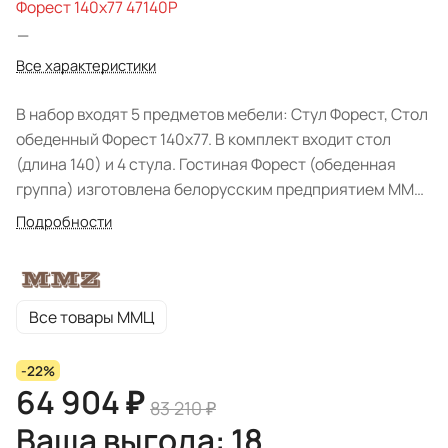
Форест 140х77 47140Р
—
Все характеристики
В набор входят 5 предметов мебели: Стул Форест, Стол
обеденный Форест 140х77. В комплект входит стол
(длина 140) и 4 стула. Гостиная Форест (обеденная
группа) изготовлена белорусским предприятием ММЦ.
При производстве использовались натуральные
Подробности
материалы: массив сосны. Поверхность исполнена в
светлом оттенке: "Белый воск и Антрацит". Изделие
реализовано в современном классическом стиле и
подходит для обустройства гостиной комнаты
Все товары ММЦ
квартиры или загородного дома. Текстиль и другие
элементы декора в комплект не входят. Мебель
-22%
поставляется в разобранном виде, через покрытие
64 904 ₽
83 210 ₽
просматривается структура дерева.
Ваша выгода: 18