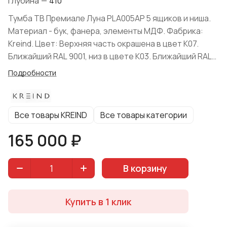
Глубина
—
410
Тумба ТВ Премиале Луна PLA005AP 5 ящиков и ниша.
Материал - бук, фанера, элементы МДФ. Фабрика:
Kreind. Цвет: Верхняя часть окрашена в цвет K07.
Ближайший RAL 9001, низ в цвете K03. Ближайший RAL
9005. Форма поставки: в разобранном виде.
Подробности
Все товары KREIND
Все товары категории
165 000 ₽
В корзину
Купить в 1 клик