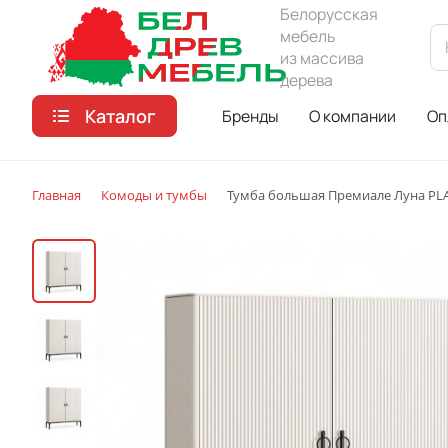
Белорусская
мебель
из массива
дерева
Каталог
Бренды
О компании
Оп
Главная
Комоды и тумбы
Тумба большая Премиале Луна PLA