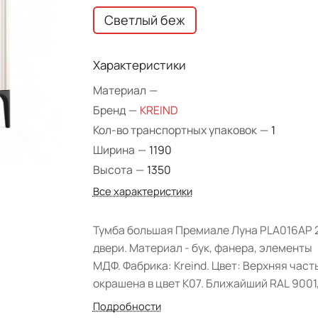
Светлый беж
Характеристики
Материал
—
Бренд
—
KREIND
Кол-во транспортных упаковок
—
1
Ширина
—
1190
Высота
—
1350
Все характеристики
Тумба большая Премиале Луна PLA016AP 
двери. Материал - бук, фанера, элементы
МДФ. Фабрика: Kreind. Цвет: Верхняя част
окрашена в цвет K07. Ближайший RAL 9001,
в цвете K03. Ближайший RAL 9005. Форма
Подробности