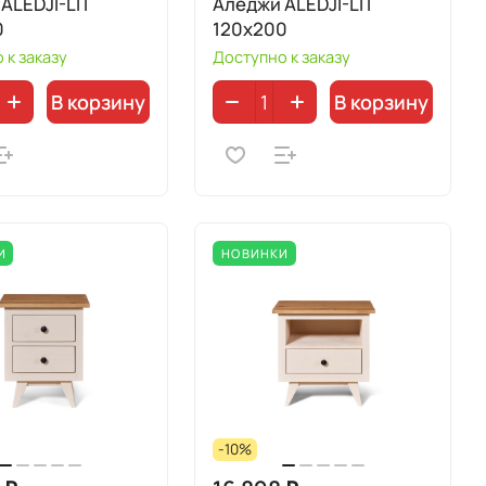
ALEDJI-LIT
Аледжи ALEDJI-LIT
0
120x200
 к заказу
Доступно к заказу
В корзину
В корзину
И
НОВИНКИ
-10%