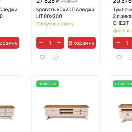
27 828 ₽
20 376
₽
30 920 ₽
 Аледжи
Кровать 80x200 Аледжи
Тумбоч
00
LIT 80x200
2 ящика
CHE2T
Доступно к заказу
Доступно
корзину
В корзину
НОВИНКИ
НОВИНК