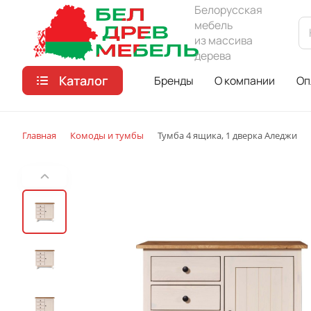
Белорусская
мебель
из массива
дерева
Каталог
Бренды
О компании
Оп
Главная
Комоды и тумбы
Тумба 4 ящика, 1 дверка Аледжи