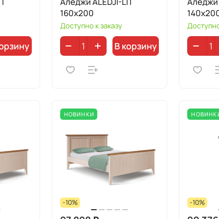
IT
Аледжи ALEDJI-LIT
Аледжи 
160x200
140x20
Доступно к заказу
Доступно
корзину
В корзину
НОВИНКИ
НОВИНК
-10%
-10%