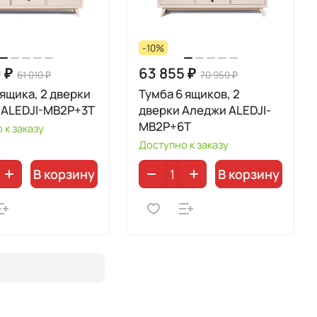
-10%
 ₽
63 855 ₽
61 010 ₽
70 950 ₽
 ящика, 2 дверки
Тумба 6 ящиков, 2
 ALEDJI-MB2P+3T
дверки Аледжи ALEDJI-
MB2P+6T
 к заказу
Доступно к заказу
В корзину
В корзину