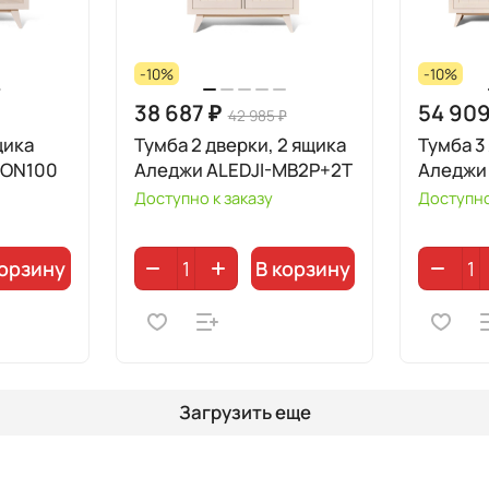
-10%
-10%
38 687 ₽
54 909
42 985 ₽
щика
Тумба 2 дверки, 2 ящика
Тумба 3
CON100
Аледжи ALEDJI-MB2P+2T
Аледжи
Доступно к заказу
Доступно
корзину
В корзину
Загрузить еще