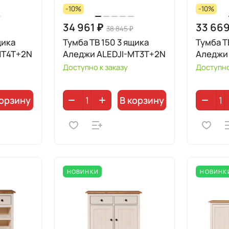
-10%
-10%
34 961 ₽
33 669
38 845 ₽
щика
Тумба ТВ 150 3 ящика
Тумба Т
MT4T+2N
Аледжи ALEDJI-MT3T+2N
Аледжи
Доступно к заказу
Доступно
корзину
В корзину
НОВИНКИ
НОВИНК