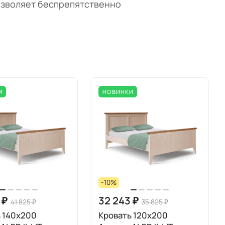
позволяет беспрепятственно
И
НОВИНКИ
-10%
 ₽
32 243 ₽
41 825 ₽
35 825 ₽
 140x200
Кровать 120x200