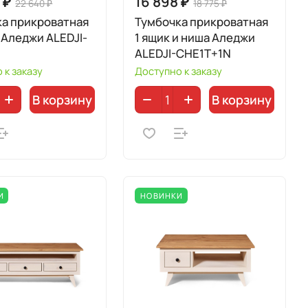
 ₽
16 898 ₽
22 640 ₽
18 775 ₽
ка прикроватная
Тумбочка прикроватная
 Аледжи ALEDJI-
1 ящик и ниша Аледжи
ALEDJI-CHE1T+1N
 к заказу
Доступно к заказу
В корзину
В корзину
И
НОВИНКИ