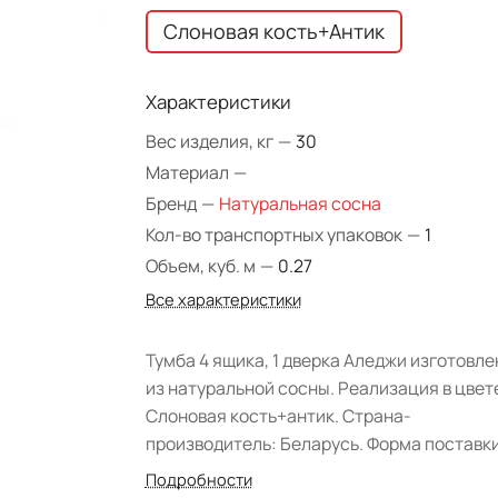
Слоновая кость+Антик
Характеристики
Вес изделия, кг
—
30
Материал
—
Бренд
—
Натуральная сосна
Кол-во транспортных упаковок
—
1
Объем, куб. м
—
0.27
Все характеристики
Тумба 4 ящика, 1 дверка Аледжи изготовле
из натуральной сосны. Реализация в цвет
Слоновая кость+антик. Страна-
производитель: Беларусь. Форма поставки
собранном виде.
Подробности