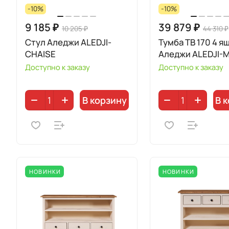
-10%
-10%
9 185 ₽
39 879 ₽
10 205 ₽
44 310 ₽
Стул Аледжи ALEDJI-
Тумба ТВ 170 4 я
CHAISE
Аледжи ALEDJI-
Доступно к заказу
Доступно к заказу
В корзину
В 
НОВИНКИ
НОВИНКИ