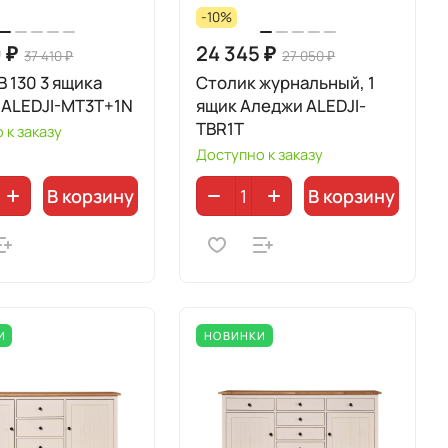
-10%
 ₽
24 345 ₽
37 410 ₽
27 050 ₽
В 130 3 ящика
Столик журнальный, 1
 ALEDJI-MT3T+1N
ящик Аледжи ALEDJI-
TBR1T
 к заказу
Доступно к заказу
В корзину
В корзину
И
НОВИНКИ