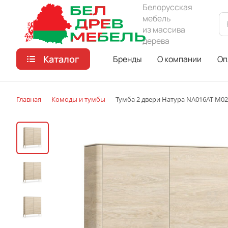
Белорусская
мебель
из массива
дерева
Каталог
Бренды
О компании
Оп
Главная
Комоды и тумбы
Тумба 2 двери Натура NA016AT-M02