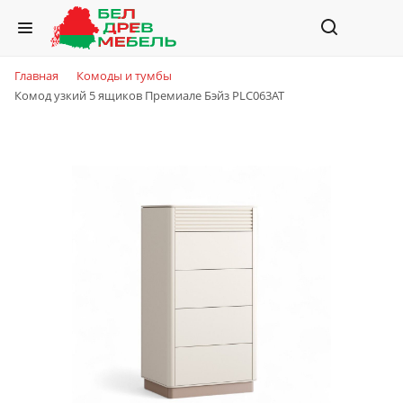
Главная
Комоды и тумбы
Комод узкий 5 ящиков Премиале Бэйз PLC063AT