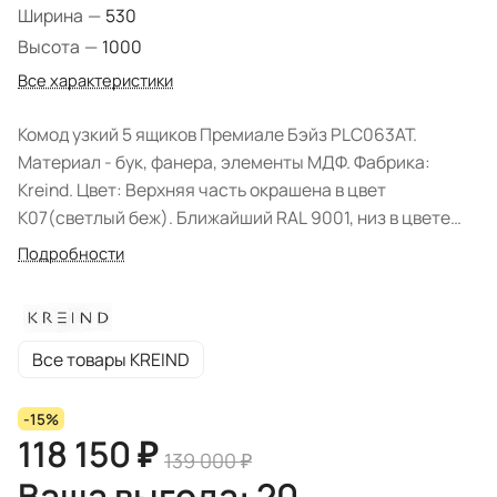
Ширина
—
530
Высота
—
1000
Все характеристики
Комод узкий 5 ящиков Премиале Бэйз PLC063AT.
Материал - бук, фанера, элементы МДФ. Фабрика:
Kreind. Цвет: Верхняя часть окрашена в цвет
K07(светлый беж). Ближайший RAL 9001, низ в цвете
K14 (темно-бежевый). Ближайший NCS 5010-
Подробности
Y50R. Форма поставки: в разобранном виде.
Все товары KREIND
-15%
118 150 ₽
139 000 ₽
Ваша выгода: 20