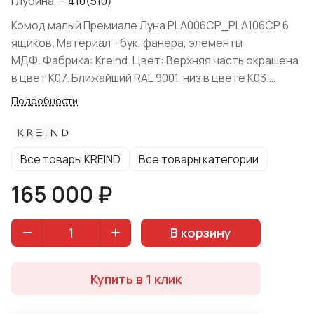
Глубина
—
410(510)
Комод малый Премиале Луна PLA006CP_PLA106CP 6
ящиков. Материал - бук, фанера, элементы
МДФ. Фабрика: Kreind. Цвет: Верхняя часть окрашена
в цвет K07. Ближайший RAL 9001, низ в цвете K03.
Ближайший RAL 9005. Форма поставки: в разобранном
Подробности
виде.
Все товары KREIND
Все товары категории
165 000 ₽
В корзину
Купить в 1 клик