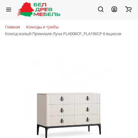
Главная
Комоды и тумбы
Комод малый Премиале Луна PLA006CP_PLA106CP 6 ящиков