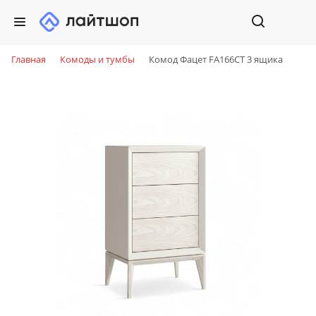
Главная
Комоды и тумбы
Комод Фацет FA166CT 3 ящика