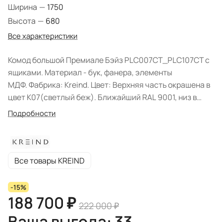
Ширина
—
1750
Высота
—
680
Все характеристики
Комод большой Премиале Бэйз PLC007CT_PLC107CT с
ящиками. Материал - бук, фанера, элементы
МДФ. Фабрика: Kreind. Цвет: Верхняя часть окрашена в
цвет K07(светлый беж). Ближайший RAL 9001, низ в
цвете K14 (темно-бежевый). Ближайший NCS 5010-
Подробности
Y50R. Форма поставки: в разобранном виде.
Все товары KREIND
-15%
188 700 ₽
222 000 ₽
Ваша выгода: 33