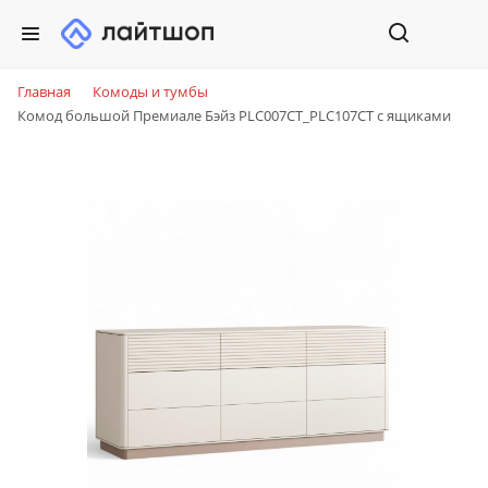
Главная
Комоды и тумбы
Комод большой Премиале Бэйз PLC007CT_PLC107CT с ящиками