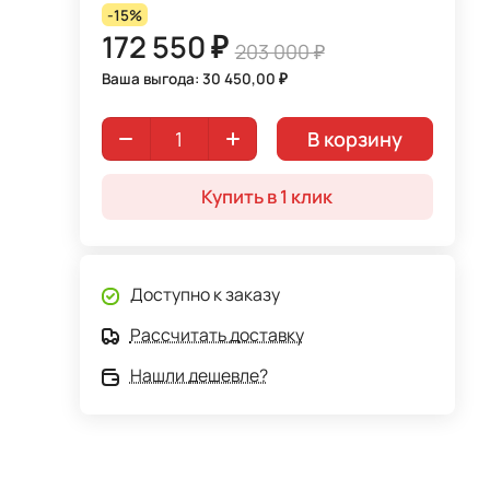
-15%
172 550 ₽
203 000 ₽
Ваша выгода: 30 450,00 ₽
В корзину
Купить в 1 клик
Доступно к заказу
Рассчитать доставку
Нашли дешевле?
из в