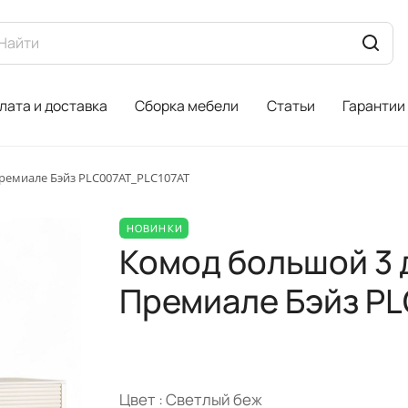
лата и доставка
Сборка мебели
Статьи
Гарантии
ремиале Бэйз PLC007AT_PLC107AT
НОВИНКИ
Комод большой 3 
Премиале Бэйз P
Цвет :
Светлый беж