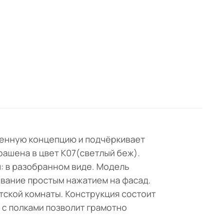
NCS
ом
менную концепцию и подчёркивает
крашена в цвет K07(светлый беж).
и: в разобранном виде. Модель
ывание простым нажатием на фасад.
тской комнаты. Конструкция состоит
 с полками позволит грамотно