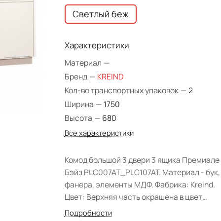
Светлый беж
Характеристики
Материал
—
Бренд
—
KREIND
Кол-во транспортных упаковок
—
2
Ширина
—
1750
Высота
—
680
Все характеристики
Комод большой 3 двери 3 ящика Премиале
Бэйз PLC007AT_PLC107AT. Материал - бук,
фанера, элементы МДФ. Фабрика: Kreind.
Цвет: Верхняя часть окрашена в цвет
K07(светлый беж). Ближайший RAL 9001, н
Подробности