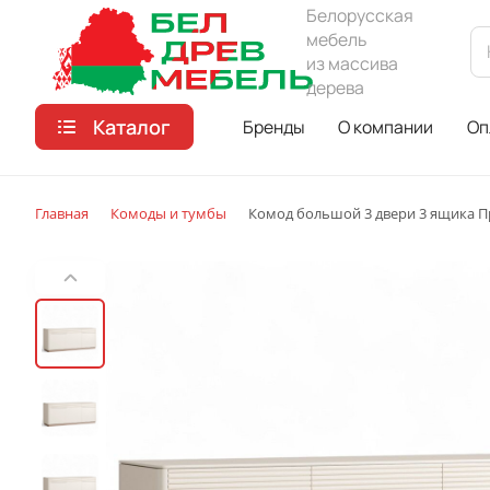
Белорусская
мебель
из массива
дерева
Каталог
Бренды
О компании
Оп
Главная
Комоды и тумбы
Комод большой 3 двери 3 ящика П