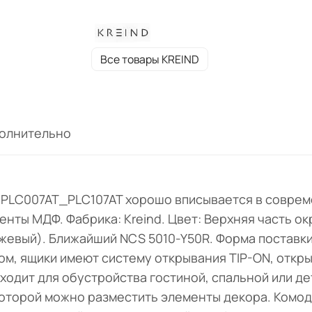
цвете K14 (темно-бежевый). Ближайший 
5010-Y50R. Форма поставки: в разобранн
виде.
Все товары KREIND
олнительно
з PLC007AT_PLC107AT хорошо вписывается в совре
енты МДФ. Фабрика: Kreind. Цвет: Верхняя часть о
ежевый). Ближайший NCS 5010-Y50R. Форма поставк
ом, ящики имеют систему открывания TIP-ON, откр
ходит для обустройства гостиной, спальной или де
которой можно разместить элементы декора. Комод