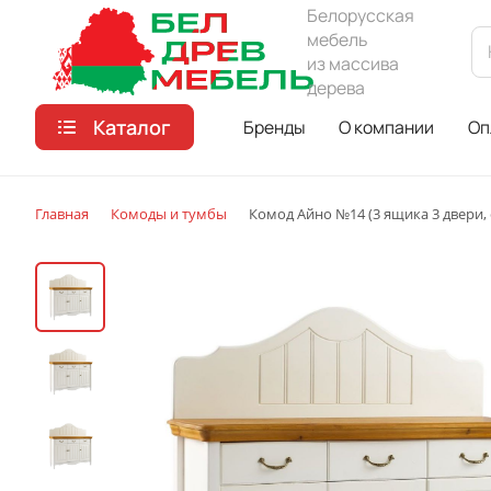
Белорусская
мебель
из массива
дерева
Каталог
Бренды
О компании
Оп
Главная
Комоды и тумбы
Комод Айно №14 (3 ящика 3 двери, 