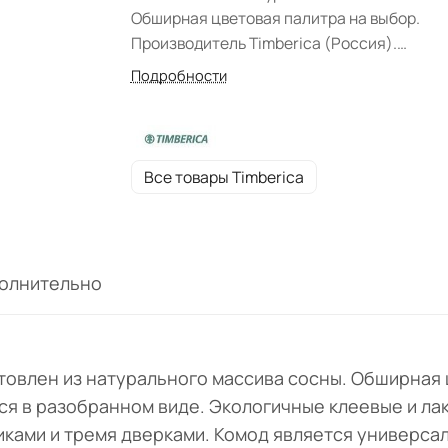
Обширная цветовая палитра на выбор.
Производитель Timberica (Россия).
Поставляется в разобранном виде.
Подробности
Экологичные клеевые и лакокрасочные
составы. Фурнитура: Ручки металлически
деревянные ручки поставляются только з
дополнительную плату.
Все товары Timberica
олнительно
отовлен из натурального массива сосны. Обширная 
тся в разобранном виде. Экологичные клеевые и л
ками и тремя дверками. Комод является универса