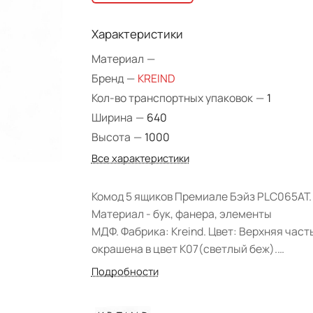
Характеристики
Материал
—
Бренд
—
KREIND
Кол-во транспортных упаковок
—
1
Ширина
—
640
Высота
—
1000
Все характеристики
Комод 5 ящиков Премиале Бэйз PLC065AT.
Материал - бук, фанера, элементы
МДФ. Фабрика: Kreind. Цвет: Верхняя част
окрашена в цвет K07(светлый беж).
Ближайший RAL 9001, низ в цвете K14 (тем
Подробности
бежевый). Ближайший NCS 5010-Y50R. Фо
поставки: в разобранном виде.