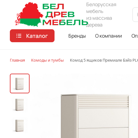
Белорусская
мебель
из массива
дерева
Каталог
Бренды
О компании
Оп
Главная
Комоды и тумбы
Комод 5 ящиков Премиале Бэйз PL