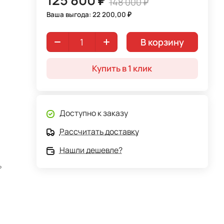
148 000 ₽
Ваша выгода: 22 200,00 ₽
В корзину
Купить в 1 клик
Доступно к заказу
Рассчитать доставку
Нашли дешевле?
ь
но-
рма