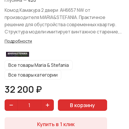
Глубина
—
420
Комод Камакура 2 двери AH6657 NW от
производителя MARIA&STEFANIA. Практичное
решение для обустройства современных квартир.
Структура модели имитирует винтажное старение,
что будет оценено любителями экологичности.
Подробности
Материал изготовления: массив дерева (кедр).
Изделие подходит для обустройства гостиных и
спальных в современном стиле: скандинавия, лофт,
Все товары Maria & Stefania
минимализм, кантри. Конструкция состоит из двух
дверей, прямоугольной столешницы, устойчивых
Все товары категории
ножек. Простые и грубые формы тумбы привлекают к
32 200 ₽
себе внимание и станут изюминкой вашего
интерьера. Цвет: "Цвет натурального дуба -
фактурная доска (винтаж)".
В корзину
Купить в 1 клик