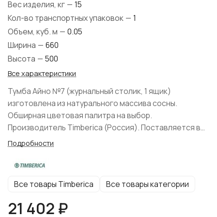
Вес изделия, кг
—
15
Кол-во транспортных упаковок
—
1
Объем, куб. м
—
0.05
Ширина
—
660
Высота
—
500
Все характеристики
Тумба Айно №7 (журнальный столик, 1 ящик)
изготовлена из натурального массива сосны.
Обширная цветовая палитра на выбор.
Производитель Timberica (Россия). Поставляется в
разобранном виде. Экологичные клеевые и
Подробности
лакокрасочные составы. Фурнитура: Ручки
металлические.
Все товары Timberica
Все товары категории
21 402 ₽