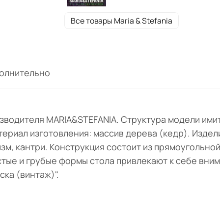
минимализм, кантри. Конструкция состоит
прямоугольной столешницы, устойчивых
Все товары Maria & Stefania
ножек и выдвижного ящика для хранение
мелочей. Простые и грубые формы стола
привлекают к себе внимание и станут
изюминкой вашего интерьера. Цвет:
олнительно
"Натуральный - фактурная доска (винтаж)"
изводителя MARIA&STEFANIA. Структура модели ими
ериал изготовления: массив дерева (кедр). Издел
зм, кантри. Конструкция состоит из прямоугольно
тые и грубые формы стола привлекают к себе вним
ка (винтаж)".