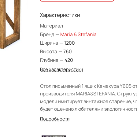
Характеристики
Материал
—
Бренд
—
Maria & Stefania
Ширина
—
1200
Высота
—
760
Глубина
—
420
Все характеристики
Стол письменный 1 ящик Камакура Y605 о
производителя MARIA&STEFANIA. Структу
модели имитирует винтажное старение, ч
будет оценено любителями экологичност
Материал изготовления: массив дерева
Подробности
(кедр). Изделие подходит для обустройст
гостиных в современном стиле: лофт,