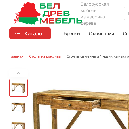
Белорусская
мебель
из массива
дерева
Каталог
Бренды
О компании
Оп
Главная
Столы из массива
Стол письменный 1 ящик Камакур