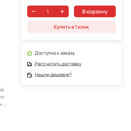
В корзину
Купить в 1 клик
Доступно к заказу
Рассчитать доставку
Нашли дешевле?
т
ра
то
и.
ва