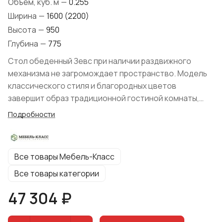
Объем, куб. м
—
0.255
Ширина
—
1600 (2200)
Высота
—
950
Глубина
—
775
Стол обеденный Зевс при наличии раздвижного
механизма не загромождает пространство. Модель
классического стиля и благородных цветов
завершит образ традиционной гостиной комнаты,
создаст уютную обеденную зону. Фабрика Мебель-
Подробности
Класс представила предмет мебели из натуральной
древесины- ножки (массив ольхи), крышка (шпон
дуба). На выбор покупателя имеется широкий выбор
Все товары Мебель-Класс
расцветки.
Все товары категории
47 304 ₽