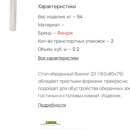
Характеристики
Вес изделия, кг
—
54
Материал
—
Бренд
—
Фандок
Кол-во транспортных упаковок
—
2
Объем, куб. м
—
0.2
Все характеристики
Стол обеденный Викинг 20 (160х80х79)
обладает простыми формами, прекрасно
подойдет для обустройства обеденных зо
гостиных и столовых комнат. Изделие
изготовлено из массива сосны, представ
Подробности
белорусской фабрикой в вариантах цвета:
"Мёд", "Орех", "Белый". Модель выполнена в
кантри-стиле, отличается простотой фор