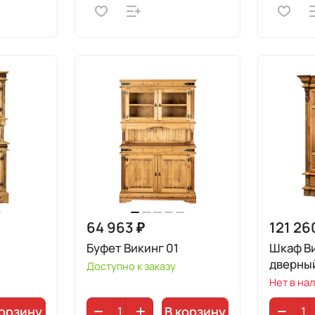
64 963 ₽
121 26
Буфет Викинг 01
Шкаф Ви
дверны
Доступно к заказу
Нет в на
корзину
В корзину