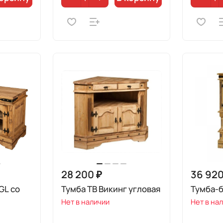
28 200 ₽
36 920
GL со
Тумба ТВ Викинг угловая
Тумба-б
Нет в наличии
Нет в на