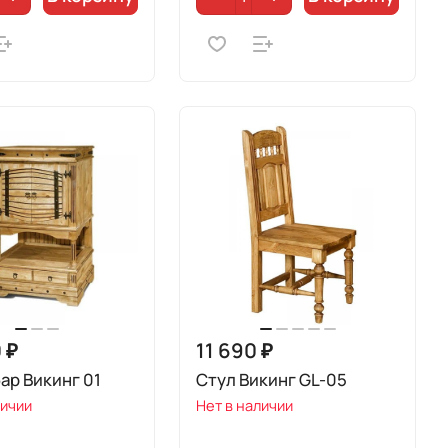
 ₽
11 690 ₽
ар Викинг 01
Стул Викинг GL-05
личии
Нет в наличии