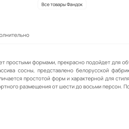
характерной для стиля грубостью
Все товары Фандок
декоративных элементов. Модуль имеет
оптимальные размеры для комфортного
размещения от шести до восьми персон.
Поставляется в разобранном виде.
олнительно
ает простыми формами, прекрасно подойдет для об
ссива сосны, представлено белорусской фабрико
тличается простотой форм и характерной для стил
ртного размещения от шести до восьми персон. По