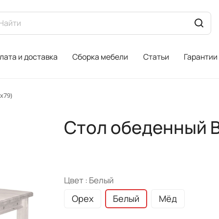
лата и доставка
Сборка мебели
Статьи
Гарантии
х79)
Стол обеденный В
Цвет :
Белый
Орех
Белый
Мёд