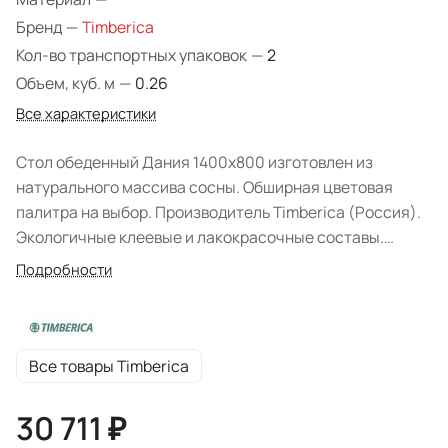
Бренд
—
Timberica
Кол-во транспортных упаковок
—
2
Объем, куб. м
—
0.26
Все характеристики
Стол обеденный Дания 1400х800 изготовлен из
натурального массива сосны. Обширная цветовая
палитра на выбор. Производитель Timberica (Россия).
Экологичные клеевые и лакокрасочные составы.
Форма поставки: в разобранном виде.
Подробности
Все товары Timberica
30 711 ₽