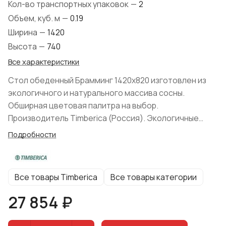
Кол-во транспортных упаковок
—
2
Объем, куб. м
—
0.19
Ширина
—
1420
Высота
—
740
Все характеристики
Стол обеденный Брамминг 1420х820 изготовлен из
экологичного и натурального массива сосны.
Обширная цветовая палитра на выбор.
Производитель Timberica (Россия). Экологичные
клеевые и лакокрасочные составы. Форма поставки:
Подробности
разобранном виде. Современный внешний вид,
практичность и функциональность.
Все товары Timberica
Все товары категории
27 854 ₽