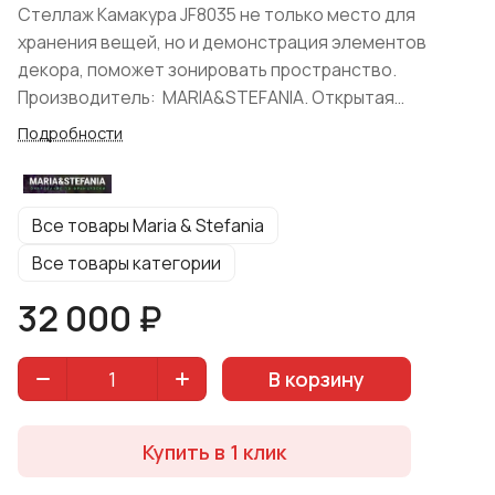
Стеллаж Камакура JF8035 не только место для
хранения вещей, но и демонстрация элементов
декора, поможет зонировать пространство.
Производитель: MARIA&STEFANIA. Открытая
конструкция состоит из полок и ножек. Простые и
Подробности
грубые формы стеллажа привлекают к себе внимание
и станут изюминкой вашего интерьера. Цвет:
"Чёрный(морёный) дуб+ цвет натурального дуба -
Все товары Maria & Stefania
фактурная доска (винтаж)". Структура модели
имитирует винтажное старение, что будет оценено
Все товары категории
любителями экологичности. Материал
32 000 ₽
изготовления: верх модуля - шпон морёного дуба
черного цвета, массив дерева (кедр),
металлические вставки. Стеллаж подходит для
В корзину
обустройства гостиных в современном стиле:
скандинавия, лофт, минимализм, кантри.
Купить в 1 клик