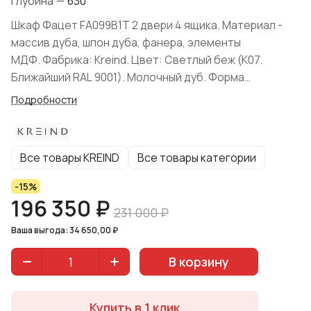
Глубина
—
630
Шкаф Фацет FA099B1T 2 двери 4 ящика. Материал -
массив дуба, шпон дуба, фанера, элементы
МДФ. Фабрика: Kreind. Цвет: Светлый беж (K07.
Ближайший RAL 9001). Молочный дуб. Форма
поставки: в собранном виде.
Подробности
Все товары KREIND
Все товары категории
-15%
196 350 ₽
231 000 ₽
Ваша выгода: 34 650,00 ₽
В корзину
Купить в 1 клик