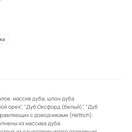
ию в
ра:
ка
на
алов: массив дуба, шпон дуба
й орех", "Дуб Оксфорд (белый)", "Дуб
равляющих с доводчиками (Hettich).
лнены из массива дуба.
стоит из одностворчатого отделения