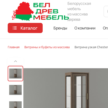
Белорусская
мебель
из массива
дерева
Каталог
Бренды
О компании
Оп
Главная
Витрины и буфеты из массива
Витрина узкая Chester