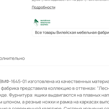
мебельная фабрика представила коллекц
Подробности
оттенках: "Лесной орех", "Дуб Оксфорд
(белый)", "Дуб Бостон (темный)".
Поставляется в собранном виде. Фурниту
ящики выдвигаются на плавных
Все товары Вилейская мебельная фабри
направляющих с доводчиками (Hettich).
Поверхность облицована натуральным
дубовым шпоном, а резные ножки и рамка 
каркасах выполнены из массива дуба.
олнительно
Минималистичный стиль подходит для
размещения в современной квартире.
) ВМФ-1645-01 изготовлена из качественных матери
фабрика представила коллекцию в оттенках: "Лесно
иде. Фурнитура: ящики выдвигаются на плавных нап
шпоном, а резные ножки и рамка на каркасах выпо
ния в современной квартире. Система хранения со