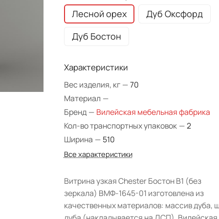
Лесной орех
Дуб Оксфорд
Дуб Бостон
Характеристики
Вес изделия, кг
—
70
Материал
—
Бренд
—
Вилейская мебельная фабрика
Кол-во транспортных упаковок
—
2
Ширина
—
510
Все характеристики
Витрина узкая Chester Бостон B1 (без
зеркала) ВМФ-1645-01 изготовлена из
качественных материалов: массив дуба, 
дуба (накладывается на ДСП). Вилейская