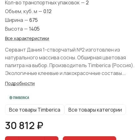
Кол-во транспортных упаковок
—
2
Объем, куб. м
—
0.12
Ширина
—
675
Высота
—
1405
Все характеристики
Сервант Дания 1-створчатый №2 изготовлен из
натурального массива сосны. Обширная цветовая
палитра на выбор. Производитель Timberica (Россия).
Экологичные клеевые и лакокрасочные составы.
Форма поставки: в разобранном виде. Фурнитура:
Подробности
Ручки металлические.
Все товары Timberica
Все товары категории
30 812 ₽