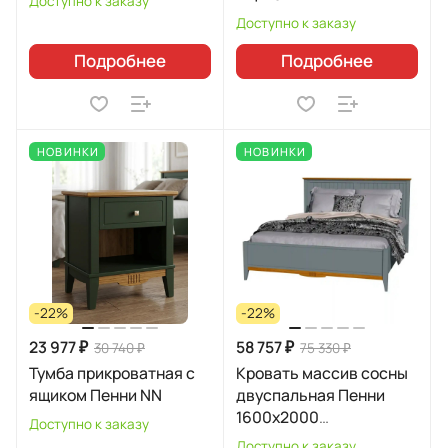
Доступно к заказу
Доступно к заказу
Подробнее
Подробнее
НОВИНКИ
НОВИНКИ
-22%
-22%
23 977 ₽
58 757 ₽
30 740 ₽
75 330 ₽
Тумба прикроватная с
Кровать массив сосны
ящиком Пенни NN
двуспальная Пенни
1600х2000
Доступно к заказу
УТ000006161
Доступно к заказу