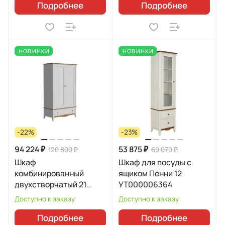
Подробнее
Подробнее
НОВИНКИ
НОВИНКИ
-22%
-23%
94 224 ₽
53 875 ₽
120 800 ₽
69 070 ₽
Шкаф
Шкаф для посуды с
комбинированный
ящиком Пенни 12
двухстворчатый 21
УТ000006364
Пенни УТ000006126
Доступно к заказу
Доступно к заказу
Подробнее
Подробнее