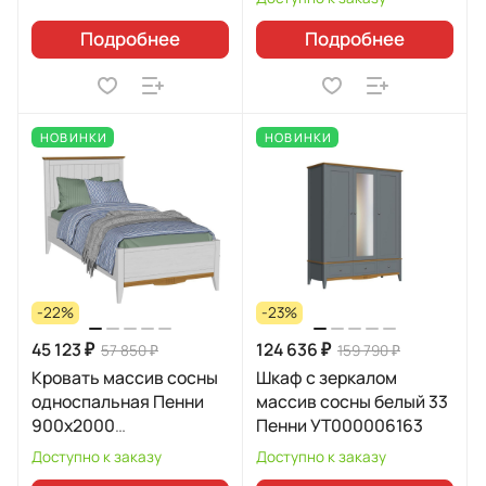
Подробнее
Подробнее
НОВИНКИ
НОВИНКИ
-22%
-23%
45 123 ₽
124 636 ₽
57 850 ₽
159 790 ₽
Кровать массив сосны
Шкаф с зеркалом
односпальная Пенни
массив сосны белый 33
900х2000
Пенни УТ000006163
УТ000006360
Доступно к заказу
Доступно к заказу