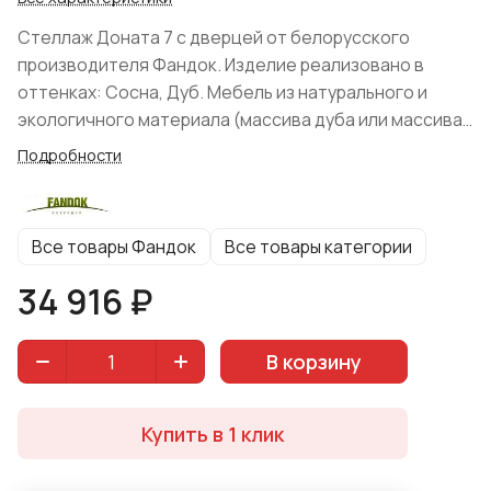
Стеллаж Доната 7 с дверцей от белорусского
производителя Фандок. Изделие реализовано в
оттенках: Сосна, Дуб. Мебель из натурального и
экологичного материала (массива дуба или массива
сосны на выбор). Поверхность изделия покрыта
Подробности
маслом. Поставляется в собранном виде.
Все товары Фандок
Все товары категории
34 916 ₽
В корзину
Купить в 1 клик