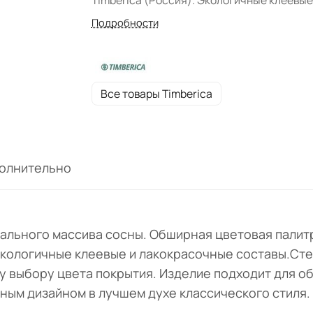
Timberica (Россия). Экологичные клеевые
лакокрасочные составы. Форма поставки:
Подробности
собранном виде.
Все товары Timberica
олнительно
ального массива сосны. Обширная цветовая палитр
 Экологичные клеевые и лакокрасочные составы.Ст
 выбору цвета покрытия. Изделие подходит для об
ным дизайном в лучшем духе классического стиля.