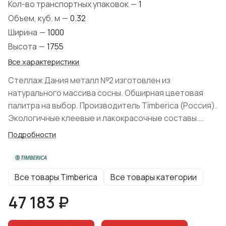
Кол-во транспортных упаковок
—
1
Объем, куб. м
—
0.32
Ширина
—
1000
Высота
—
1755
Все характеристики
Стеллаж Дания металл №2 изготовлен из
натурального массива сосны. Обширная цветовая
палитра на выбор. Производитель Timberica (Россия).
Экологичные клеевые и лакокрасочные составы.
Форма поставки: в собранном виде.
Подробности
Все товары Timberica
Все товары категории
47 183 ₽