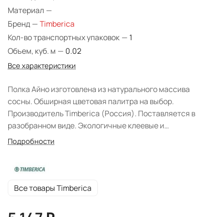
Материал
—
Бренд
—
Timberica
Кол-во транспортных упаковок
—
1
Объем, куб. м
—
0.02
Все характеристики
Полка Айно изготовлена из натурального массива
сосны. Обширная цветовая палитра на выбор.
Производитель Timberica (Россия). Поставляется в
разобранном виде. Экологичные клеевые и
лакокрасочные составы. В категории бейц эмаль
Подробности
используется неплотное покрытие, структура дерева
просматривается.
Все товары Timberica