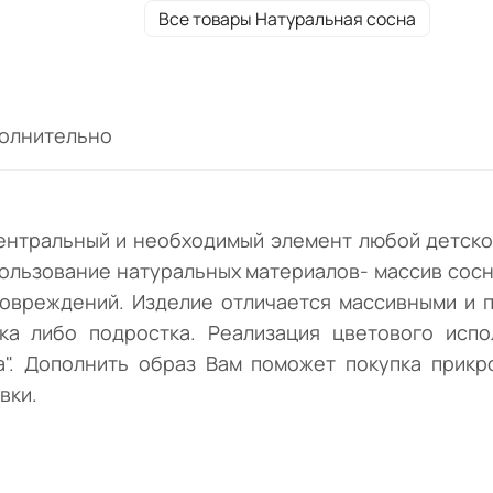
массивными и простыми формами. Разме
Все товары Натуральная сосна
спального места 1200х2000 мм удобен дл
сна ребенка либо подростка. Реализация
цветового исполнения предусмотрена
белорусским производителем в цвете:
олнительно
"Натуральная сосна". Дополнить образ Ва
поможет покупка прикроватной тумбы из
данной коллекции. Основание под матрас
входит в комплект поставки.
центральный и необходимый элемент любой детско
пользование натуральных материалов- массив сосн
 повреждений. Изделие отличается массивными и 
ка либо подростка. Реализация цветового исп
а". Дополнить образ Вам поможет покупка прикр
вки.