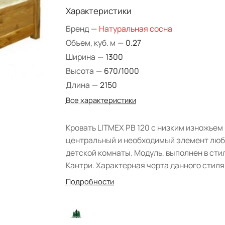
Характеристики
Бренд
—
Натуральная сосна
Объем, куб. м
—
0.27
Ширина
—
1300
Высота
—
670/1000
Длина
—
2150
Все характеристики
Кровать LITMEX PB 120 с низким изножьем 
центральный и необходимый элемент лю
детской комнаты. Модуль, выполнен в сти
Кантри. Характерная черта данного стиля
использование натуральных материалов-
Подробности
массив сосны. Древесина обработана вос
что гарантирует защиту поверхности от в
и повреждений. Изделие отличается