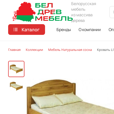
Белорусская
мебель
из массива
дерева
Каталог
Бренды
О компании
Оп
Главная
Коллекции
Мебель Натуральная сосна
Кровать LI