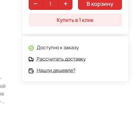
В корзину
Купить в 1 клик
Доступно к заказу
Рассчитать доставку
Нашли дешевле?
-
бой
ле
-
ком,
лаги