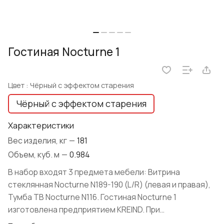
Гостиная Nocturne 1
Цвет :
Чёрный с эффектом старения
Чёрный с эффектом старения
Характеристики
Вес изделия, кг
—
181
Объем, куб. м
—
0.984
В набор входят 3 предмета мебели: Витрина
стеклянная Nocturne N189-190 (L/R) (левая и правая),
Тумба ТВ Nocturne N116. Гостиная Nocturne 1
изготовлена предприятием KREIND. При
производстве использовались натуральные