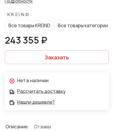
Подробности
материалы: берёза, фанера, элементы МДФ.
Поверхность исполнена в чёрном оттенке. Изделие
реализовано в современном классическом стиле и
Все товары KREIND
Все товары категории
подходит для обустройства гостиной комнаты
квартиры или загородного дома. Текстиль и другие
243 355 ₽
элементы декора в комплект не входят. Мебель
поставляется в разобранном виде.
Заказать
Нет в наличии
Рассчитать доставку
Нашли дешевле?
Описание
Отзывы