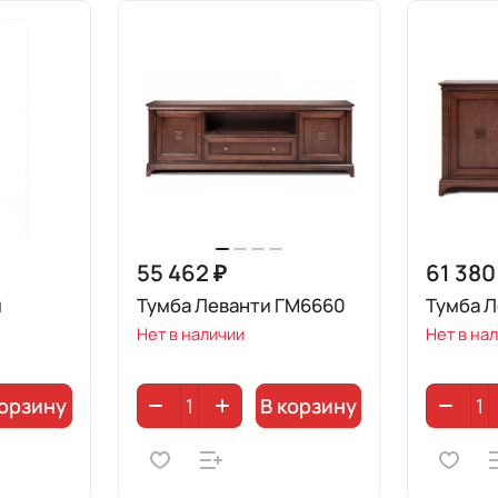
55 462 ₽
61 380
й
Тумба Леванти ГМ6660
Тумба 
Нет в наличии
Нет в на
корзину
В корзину