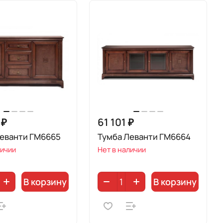
 ₽
61 101 ₽
Леванти ГМ6665
Тумба Леванти ГМ6664
личии
Нет в наличии
В корзину
В корзину