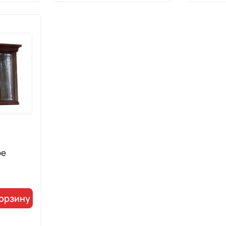
ое
корзину