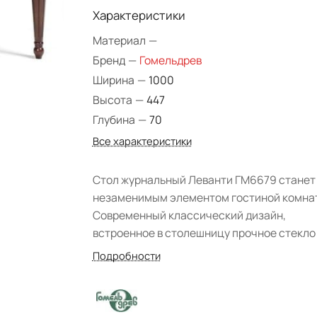
Характеристики
Материал
—
Бренд
—
Гомельдрев
Ширина
—
1000
Высота
—
447
Глубина
—
70
Все характеристики
Стол журнальный Леванти ГМ6679 станет
незаменимым элементом гостиной комна
Современный классический дизайн,
встроенное в столешницу прочное стекло
благородное цветовое исполнение прида
Подробности
изделию роскоши и утонченности. Фабрик
Гомельдрев изготовила модель из массива
шпона березы, отделка которого была