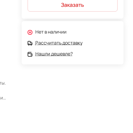
Заказать
Нет в наличии
Рассчитать доставку
Нашли дешевле?
ты.
 и
ют
а
 и