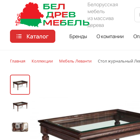
Белорусская
мебель
из массива
дерева
Каталог
Бренды
О компании
Оп
Главная
Коллекции
Мебель Леванти
Стол журнальный Ле