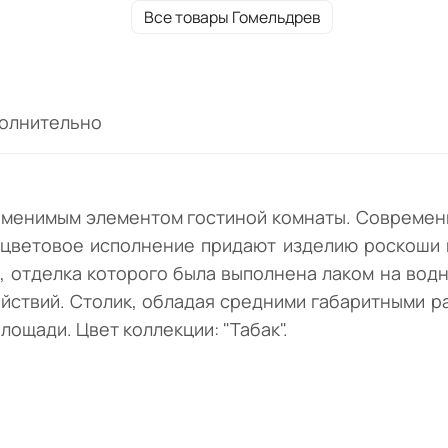
выполнена лаком на водной основе без
Все товары Гомельдрев
посторонних запахов и защитой древесин
неблагоприятных воздействий. Цвет
коллекции: "Табак".
олнительно
аменимым элементом гостиной комнаты. Современн
 цветовое исполнение придают изделию роскоши 
, отделка которого была выполнена лаком на водн
йствий. Столик, обладая средними габаритными р
лощади. Цвет коллекции: "Табак".