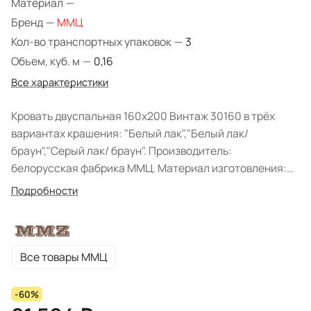
Материал
—
Бренд
—
ММЦ
Кол-во транспортных упаковок
—
3
Объем, куб. м
—
0,16
Все характеристики
Кровать двуспальная 160х200 Винтаж 30160 в трёх
вариантах крашения: "Белый лак","Белый лак/
браун","Серый лак/ браун". Производитель:
белорусская фабрика ММЦ. Материал изготовления:
массив сосны.
Подробности
Все товары ММЦ
-60%