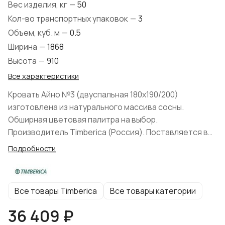
Вес изделия, кг
—
50
Кол-во транспортных упаковок
—
3
Объем, куб. м
—
0.5
Ширина
—
1868
Высота
—
910
Все характеристики
Кровать Айно №3 (двуспальная 180x190/200)
изготовлена из натурального массива сосны.
Обширная цветовая палитра на выбор.
Производитель Timberica (Россия). Поставляется в
разобранном виде. Экологичные клеевые и
Подробности
лакокрасочные составы. В категории бейц эмаль
используется неплотное покрытие, структура
дерева просматривается. В комплекте: реечное дно.
Все товары Timberica
Все товары категории
Матрас и текстиль не входит в комплект поставки. На
ножках кроватей имеются винты, с помощью которых
36 409 ₽
ножки прикручиваются к царгам. Заглушки не