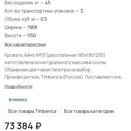
Вес изделия, кг
—
45
Кол-во транспортных упаковок
—
3
Объем, куб. м
—
0.5
Ширина
—
1968
Высота
—
1150
Все характеристики
Кровать Айно №13 (двуспальная 180x190/200)
изготовлена из натурального массива сосны.
Обширная цветовая палитра на выбор.
Производитель Timberica (Россия). Поставляется в
разобранном виде. Экологичные клеевые и
Подробности
лакокрасочные составы. В категории бейц эмаль
используется неплотное покрытие, структура
дерева просматривается. В комплекте: реечное дно.
Все товары Timberica
Все товары категории
Матрас и текстиль не входит в комплект поставки. На
ножках кроватей имеются винты, с помощью которых
73 384 ₽
ножки прикручиваются к царгам. Заглушки не