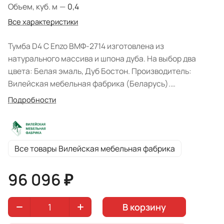
Объем, куб. м
—
0,4
Все характеристики
Тумба D4 C Enzo ВМФ-2714 изготовлена из
натурального массива и шпона дуба. На выбор два
цвета: Белая эмаль, Дуб Бостон. Производитель:
Вилейская мебельная фабрика (Беларусь).
Поставляется в разобранном виде. Экологичные и
Подробности
качественные материалы гарантирую долгий срок
службы изделия. Тумба станет стильным дополнением
к вашему интерьеру гостиной. Система хранения
представлена четырьмя стеклянными дверцами, а
Все товары Вилейская мебельная фабрика
ножки облегчат уборку пола. Тумба под тв выполнена в
минималистичном дизайне и подходит для
96 096 ₽
обустройства современных квартир. Изделие подходит
для размещения широкоэкранного телевизора, а
В корзину
ящики - для хранения аппаратуры, проводов и прочих
мелких принадлежностей.