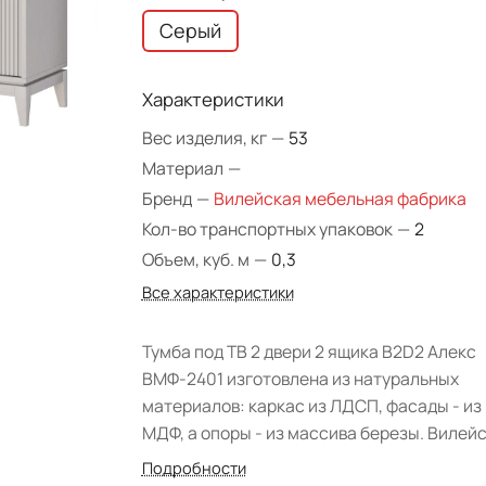
Серый
Характеристики
Вес изделия, кг
—
53
Материал
—
Бренд
—
Вилейская мебельная фабрика
Кол-во транспортных упаковок
—
2
Объем, куб. м
—
0,3
Все характеристики
Тумба под ТВ 2 двери 2 ящика B2D2 Алекс
ВМФ-2401 изготовлена из натуральных
материалов: каркас из ЛДСП, фасады - из
МДФ, а опоры - из массива березы. Вилей
мебельная фабрика представила коллекц
Подробности