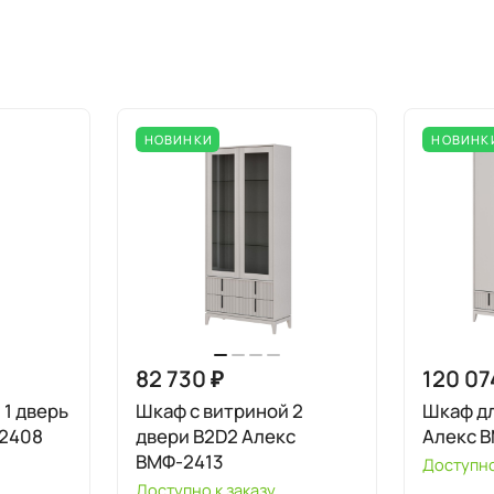
НОВИНКИ
НОВИНК
82 730 ₽
120 07
 1 дверь
Шкаф с витриной 2
Шкаф д
-2408
двери B2D2 Алекс
Алекс 
ВМФ-2413
Доступно
Доступно к заказу