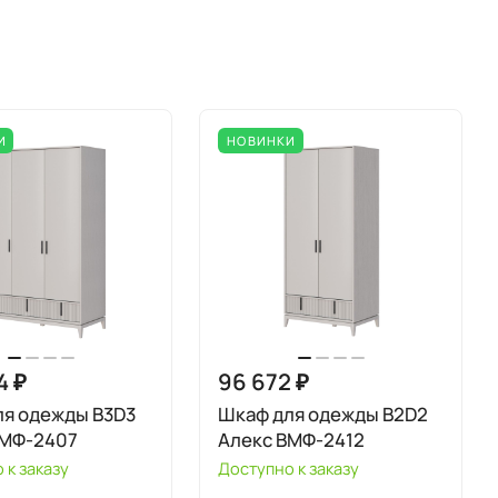
И
НОВИНКИ
4 ₽
96 672 ₽
ля одежды B3D3
Шкаф для одежды B2D2
ВМФ-2407
Алекс ВМФ-2412
 к заказу
Доступно к заказу