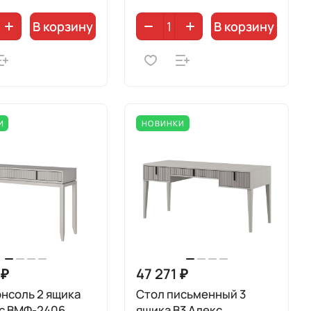
В корзину
В корзину
И
НОВИНКИ
 ₽
47 271 ₽
нсоль 2 ящика
Стол письменный 3
кс ВМФ-2406
ящика B3 Алекс