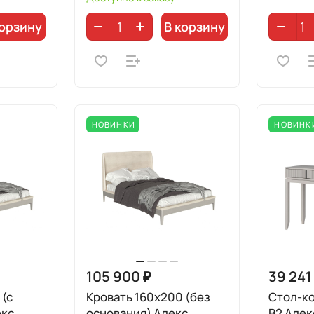
корзину
В корзину
НОВИНКИ
НОВИНК
105 900 ₽
39 241
 (с
Кровать 160х200 (без
Стол-ко
екс
основания) Алекс
B2 Але