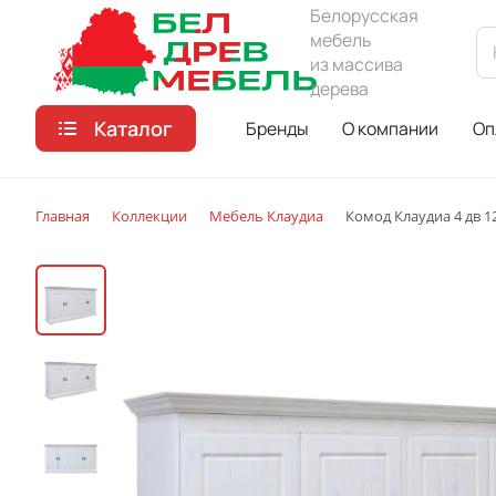
Белорусская
мебель
из массива
дерева
Каталог
Бренды
О компании
Оп
Главная
Коллекции
Мебель Клаудиа
Комод Клаудиа 4 дв 1