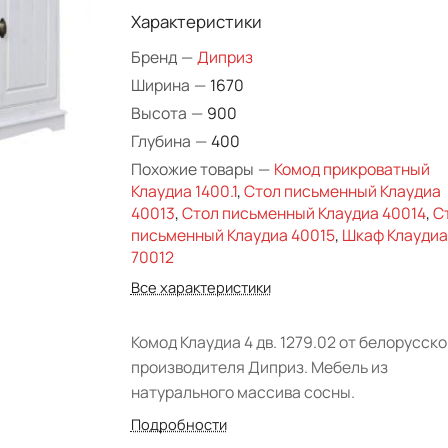
Характеристики
Бренд
—
Диприз
Ширина
—
1670
Высота
—
900
Глубина
—
400
Похожие товары
—
Комод прикроватный
Клаудиа 1400.1
,
Стол письменный Клаудиа
40013
,
Стол письменный Клаудиа 40014
,
С
письменный Клаудиа 40015
,
Шкаф Клаудиа
70012
Все характеристики
Комод Клаудиа 4 дв. 1279.02 от белорусско
производителя Диприз. Мебель из
натурального массива сосны.
Подробности