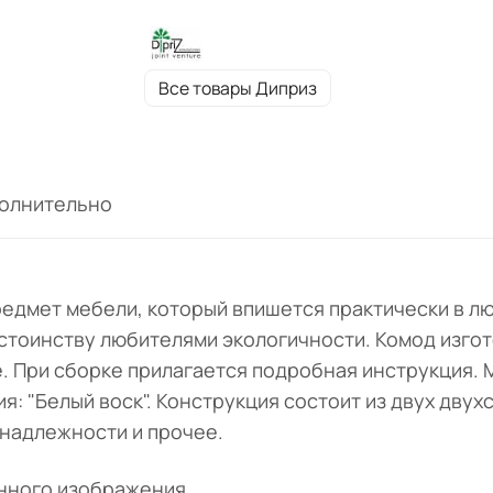
Все товары Диприз
олнительно
редмет мебели, который впишется практически в лю
остоинству любителями экологичности. Комод изго
. При сборке прилагается подробная инструкция. 
: "Белый воск". Конструкция состоит из двух двух
надлежности и прочее.
нного изображения.