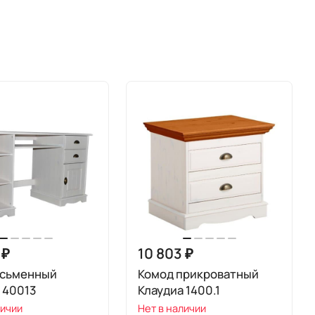
 ₽
10 803 ₽
исьменный
Комод прикроватный
 40013
Клаудиа 1400.1
личии
Нет в наличии