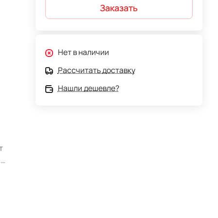
Заказать
Нет в наличии
Рассчитать доставку
Нашли дешевле?
т
,
с
вет