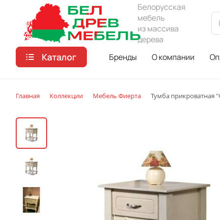
Белорусская
мебель
из массива
дерева
Каталог
Бренды
О компании
Оп
Главная
Коллекции
Мебель Фиерта
Тумба прикроватная "