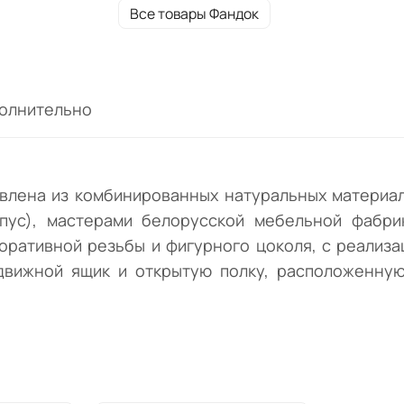
фигурным цоколем с элементами ручной
Все товары Фандок
резки. Производитель фабрика Фандок.
олнительно
влена из комбинированных натуральных материал
пус), мастерами белорусской мебельной фабри
коративной резьбы и фигурного цоколя, с реализ
ыдвижной ящик и открытую полку, расположенну