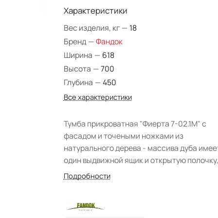
Характеристики
Вес изделия, кг
—
18
Бренд
—
Фандок
Ширина
—
618
Высота
—
700
Глубина
—
450
Все характеристики
Тумба прикроватная "Фиерта 7-02.1М" с
фасадом и точеными ножками из
натурального дерева - массива дуба имее
один выдвижной ящик и открытую полочку
ручка с керамическими вставками, корпу
Подробности
тумбы изготовлен из ДСП шпонированной
дубом. Прикроватная тумба окрашена в ц
"слоновая кость с патиной", декорирована