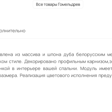
отличной изюминкой в интерьере вашей
Все товары Гомельдрев
спальни. Модуль имеет универсальную и
удобную систему хранения: один выдвижн
ящик небольшого размера. Реализация
цветового исполнения предусмотрена в
олнительно
крашении: "Белая эмаль с серебряной
патиной".
овлена из массива и шпона дуба белорусским м
ком стиле. Декорировано профильным карнизом,
нкой в интерьере вашей спальни. Модуль имее
азмера. Реализация цветового исполнения преду