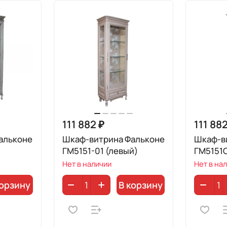
111 882 ₽
111 882
альконе
Шкаф-витрина Фальконе
Шкаф-в
ГМ5151-01 (левый)
ГМ5151С
Нет в наличии
Нет в на
корзину
В корзину