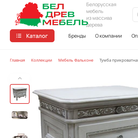
Белорусская
мебель
из массива
дерева
Каталог
Бренды
О компании
Оп
Главная
Коллекции
Мебель Фальконе
Тумба прикроватна