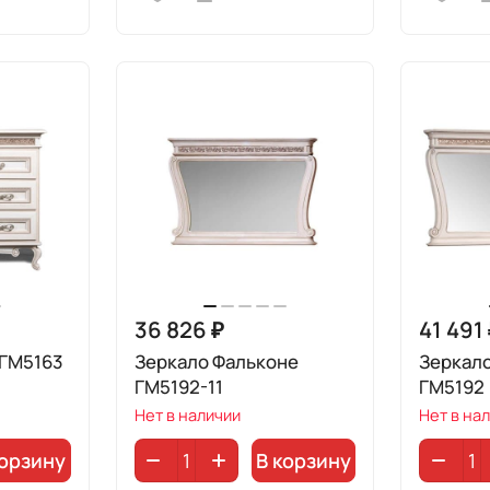
36 826 ₽
41 491
 ГМ5163
Зеркало Фальконе
Зеркал
ГМ5192-11
ГМ5192
Нет в наличии
Нет в на
корзину
В корзину