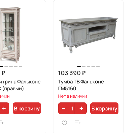
 ₽
103 390 ₽
итрина Фальконе
Тумба ТВ Фальконе
 (правый)
ГМ5160
личии
Нет в наличии
В корзину
В корзину