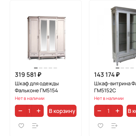
319 581 ₽
143 174 ₽
Шкаф для одежды
Шкаф-витрина Ф
Фальконе ГМ5154
ГМ5152С
Нет в наличии
Нет в наличии
В корзину
В 