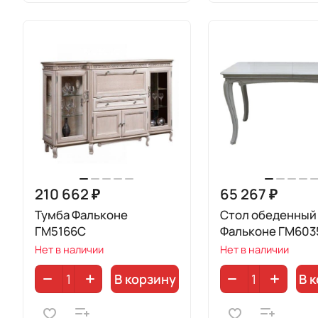
210 662 ₽
65 267 ₽
Тумба Фальконе
Стол обеденный
ГМ5166С
Фальконе ГМ603
Нет в наличии
Нет в наличии
В корзину
В 