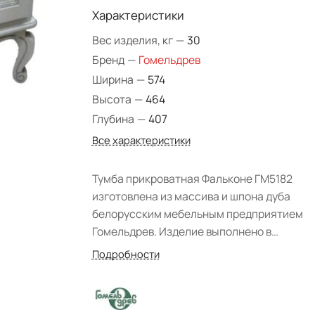
Характеристики
Вес изделия, кг
—
30
Бренд
—
Гомельдрев
Ширина
—
574
Высота
—
464
Глубина
—
407
Все характеристики
Тумба прикроватная Фальконе ГМ5182
изготовлена из массива и шпона дуба
белорусским мебельным предприятием
Гомельдрев. Изделие выполнено в
благородном классическом стиле.
Подробности
Декорировано профильным
карнизом,элементами художественной
резьбы и фигурными ножками. Станет