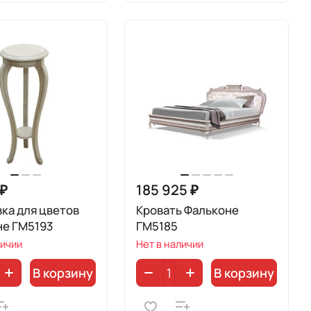
 ₽
185 925 ₽
ка для цветов
Кровать Фальконе
не ГМ5193
ГМ5185
личии
Нет в наличии
В корзину
В корзину