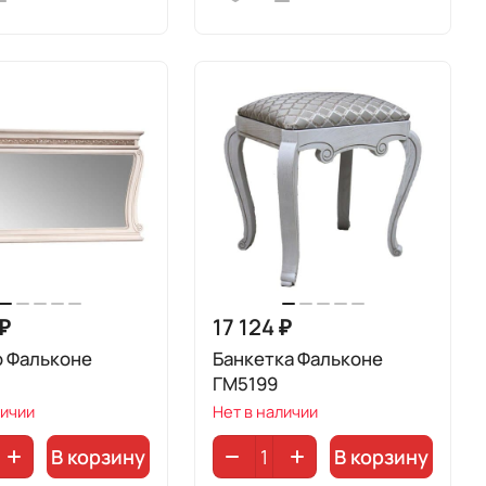
 ₽
17 124 ₽
о Фальконе
Банкетка Фальконе
ГМ5199
личии
Нет в наличии
В корзину
В корзину