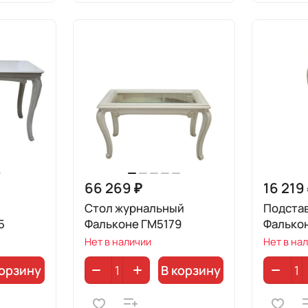
66 269 ₽
16 219
Стол журнальный
Подстав
5
Фальконе ГМ5179
Фалько
Нет в наличии
Нет в на
корзину
В корзину