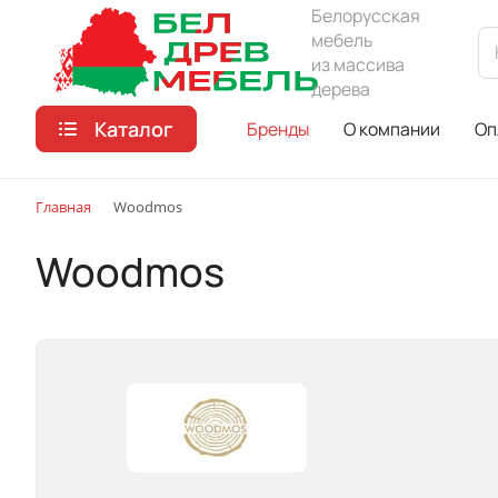
Белорусская
мебель
из массива
дерева
Каталог
Бренды
О компании
Оп
Главная
Woodmos
Woodmos