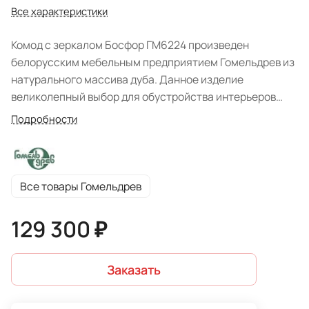
Все характеристики
Комод с зеркалом Босфор ГМ6224 произведен
белорусским мебельным предприятием Гомельдрев из
натурального массива дуба. Данное изделие
великолепный выбор для обустройства интерьеров
спальных или гостиных комнат, выдержанных с
Подробности
благородном классическом стиле. Имея средние
габаритные размеры, комод подойдет как для
просторных помещений, так и небольших по площади.
Модель отличается плавными, мягкими линиями,
Все товары Гомельдрев
элегантной глубокой фрезеровкой фасадов и корпуса,
декоративным фигурным цоколем и оснащением
129 300 ₽
изящного дизайна фурнитурой.
Заказать