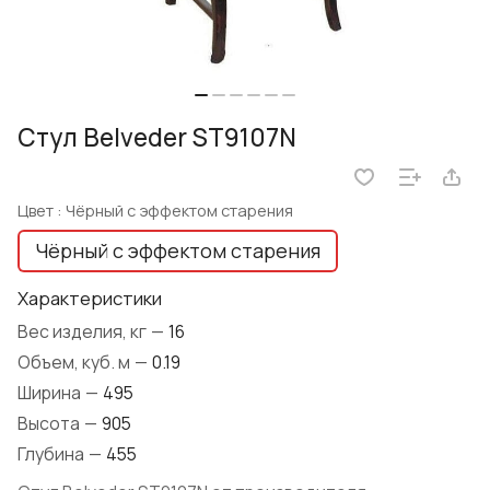
Стул Belveder ST9107N
Цвет :
Чёрный с эффектом старения
Чёрный с эффектом старения
Характеристики
Вес изделия, кг
—
16
Объем, куб. м
—
0.19
Ширина
—
495
Высота
—
905
Глубина
—
455