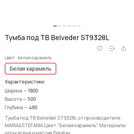
Тумба под TВ Belveder ST9328L
Цвет :
Белая карамель
Белая карамель
Характеристики
Ширина
—
1800
Высота
—
500
Глубина
—
480
Тумба под TВ Belveder ST9328L от производителя
MARIA&STEFANIA.Цвет:"Белая карамель". Материалы:
шпон ясеня и массив берёзы.