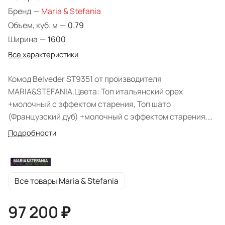
Бренд
—
Maria & Stefania
Объем, куб. м
—
0.79
Ширина
—
1600
Все характеристики
Комод Belveder ST9351 от производителя
MARIA&STEFANIA.Цвета: Топ итальянский орех
+молочный с эффектом старения, Топ шато
(Французский дуб) +молочный с эффектом старения.
Материалы: шпон ясеня и массив берёзы.
Подробности
Все товары Maria & Stefania
97 200 ₽