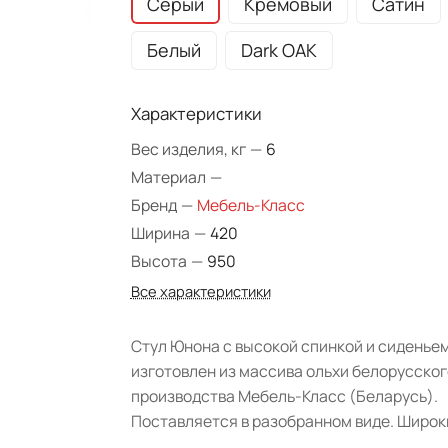
Серый
Кремовый
Сатин
Белый
Dark OAK
Характеристики
Вес изделия, кг
—
6
Материал
—
Бренд
—
Мебель-Класс
Ширина
—
420
Высота
—
950
Все характеристики
Стул Юнона с высокой спинкой и сиденье
изготовлен из массива ольхи белорусског
производства Мебель-Класс (Беларусь).
Поставляется в разобранном виде. Широк
выбор цветов.